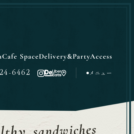
u
Cafe Space
Delivery&Party
Access
24-6462
メニュー
sandwiches
lthy